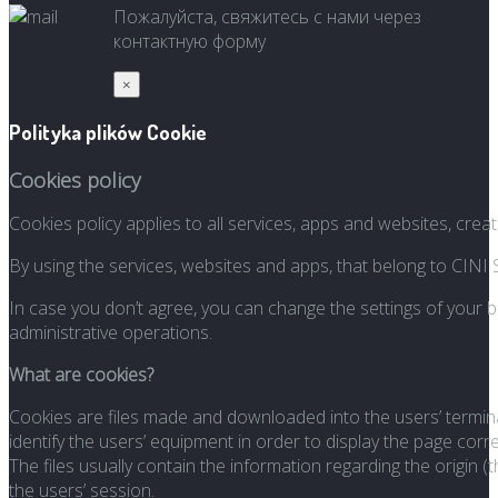
Пожалуйста, свяжитесь с нами через
контактную форму
×
Polityka plików Cookie
Cookies policy
Cookies policy applies to all services, apps and websites, creat
By using the services, websites and apps, that belong to CINI S
In case you don’t agree, you can change the settings of your 
administrative operations.
What are cookies?
Cookies are files made and downloaded into the users’ terminal 
identify the users’ equipment in order to display the page corre
The files usually contain the information regarding the origin 
the users’ session.