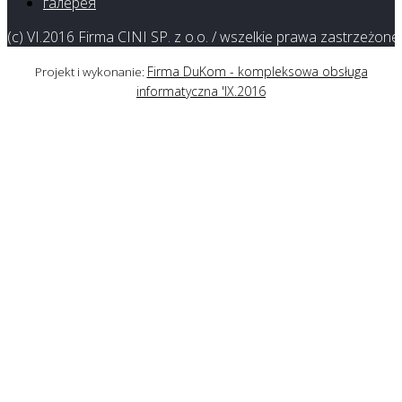
галерея
(c) VI.2016 Firma CINI SP. z o.o. / wszelkie prawa zastrzeżone
Firma DuKom - kompleksowa obsługa
Projekt i wykonanie:
informatyczna 'IX.2016