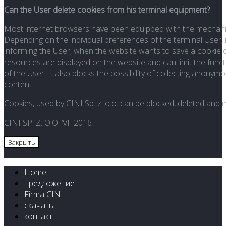
Can the User delete cookies from his terminal equipment?
Most internet browsers have been equipped with the mechanis
Depending on the individual preferences of the terminal User, i
informing the User, when the website wants to save a cookie o
resources are displayed on the website and can limit the funct
of the User. It also blocks the possibility of collecting anony
content.
Cookies, used by CINI Sp. z. o.o. can be blocked, deleted and 
CINI SP. Z. O.O. ‘VII.2016
Закрыть
Home
предложение
Firma CINI
скачать
контакт