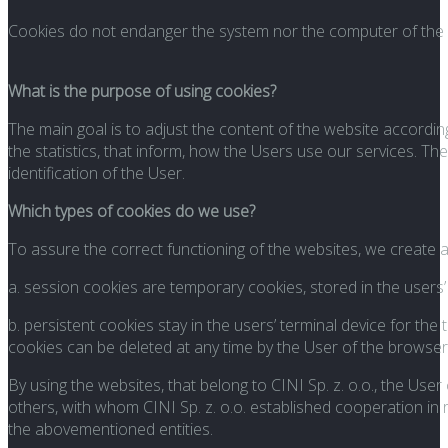
Cookies do not endanger the system nor the computer of the C
What is the purpose of using cookies?
The main goal is to adjust the content of the website according
the statistics, that inform, how the Users use our services. Th
identification of the User.
Which types of cookies do we use?
To assure the correct functioning of the websites, we create 
a. session cookies are temporary cookies, stored in the users’ 
b. persistent cookies stay in the users’ terminal device for the
cookies can be deleted at any time by the User of the browser
By using the websites, that belong to CINI Sp. z. o.o., the U
others, with whom CINI Sp. z. o.o. established cooperation in 
the abovementioned entities.