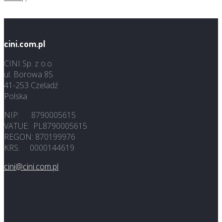
cini.com.pl
CINI Sp. z o.o.
ul. Borowa 85
41-253 Czeladź
Polska
NIP: 8790005615
VATUE: PL8790005615
REGON: 870199976
KRS: 0000144619
cini@cini.com.pl