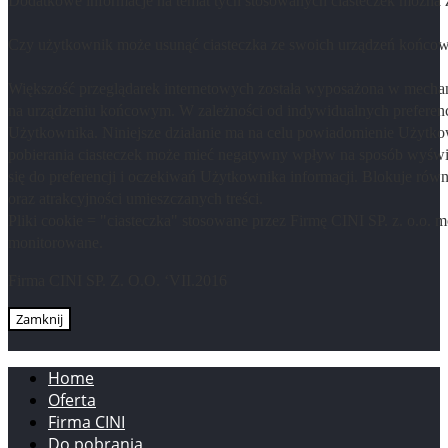
Dodatkowe informacje na temat tych stosowanych ciasteczek można
Czy użytkownik może usunąć ciasteczka ze swoich urządzeń końco
Większość przeglądarek internetowych została wyposażona w mechani
na urządzeniu końcowym. W zależności od indywidualnych preferenc
Użytkownika. Niniejsze działanie ma na celu powiadomienie Użytkow
pobierania ciasteczek może mieć negatywny wpływ na sposób wyświet
się do preferencji i oczekiwań Użytkownika informacji. Blokuje ró
oraz atrakcyjności umieszczanych treści.
Pliki cookie = "ciasteczka" stosowane przez Firmę CINI SP. z. o.o
monitorowane.
Firma CINI SP. Z. O.O. ‘VII.2016
Zamknij
Home
Oferta
Firma CINI
Do pobrania