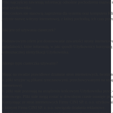
Pliki najczęściej zawierają informację odnośnie pochodzenia (nazwa s
sesji użytkownika.
Pliki cookies nie stanowią zagrożenia dla systemu oraz komputera K
jedynie nazwę witryny internetowej, z której pochodzą, ich czas pr
Jaki jest cel używania ciasteczek?
Podstawowym celem jest dostosowanie zawartości strony internetowej
oglądalności, które informują, w jaki sposób Użytkownicy korzystają
jednoznacznej identyfikacji Użytkownika.
Jakiego typu ciasteczka używamy?
Mając na uwadze prawidłowe działanie stron internetowych, tworzone 
a. pliki sesyjne są plikami tymczasowymi, przechowywanymi na urz
internetowej.
b. pliki stałe pozostają na urządzeniu końcowym Użytkownika prz
końcowego. Pliki stałe mogą zostać w dowolnym czasie usunięte prze
Korzystając ze stron internetowych Firmy CINI SP. z. o.o. użytkowni
z którymi Firma CINI SP. z. o.o. nawiązała działania reklamowe.