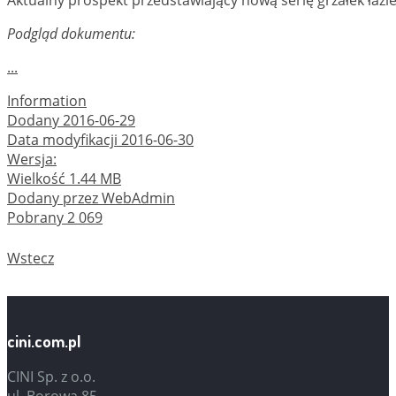
Aktualny prospekt przedstawiający nową serię grzałek łazi
Podgląd dokumentu:
...
Information
Dodany
2016-06-29
Data modyfikacji
2016-06-30
Wersja:
Wielkość
1.44 MB
Dodany przez
WebAdmin
Pobrany
2 069
Wstecz
cini.com.pl
CINI Sp. z o.o.