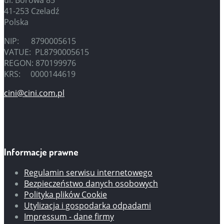
ul. Borowa 85
41-253 Czeladź
Polska
NIP: 8790005615
VATUE: PL8790005615
REGON: 870199976
KRS: 0000144619
cini@cini.com.pl
Informacje prawne
Regulamin serwisu internetowego
Bezpieczeństwo danych osobowych
Polityka plików Cookie
Utylizacja i gospodarka odpadami
Impressum - dane firmy