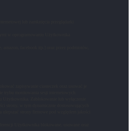
ternetowej lub zamknięcia przeglądarki
zonymi w oprogramowaniu Użytkownika
e, amazon, facebook itp.] oraz przez podmiotów,
lokować zapisywanie ciasteczek oraz usuwać je
e trybu monitowania sesji internetowych
niu Użytkownika. Zablokowanie lub wyłączenie
ości strony, w tym dynamicznie dostosowujących
a ulepszać strony firmowe pod względem jakości
referencji Użytkownika blokowane, usuwane oraz