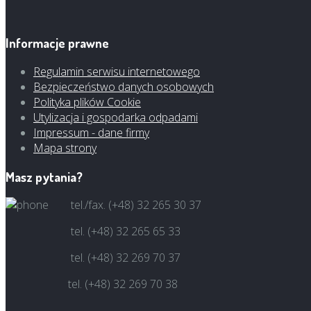
Informacje prawne
Regulamin serwisu internetowego
Bezpieczeństwo danych osobowych
Polityka plików Cookie
Utylizacja i gospodarka odpadami
Impressum - dane firmy
Mapa strony
Masz pytania?
tel./fax. (+48) 32 265 30 37
tel. (+48) 32 265 65 33
tel. (+48) 32 269 70 37
tel. (+48) 32 269 70 38