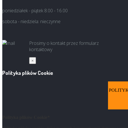
poniedziałek - piątek 8.00 - 16.00
sobota - niedziela: nieczynne
Prosimy o kontakt przez formularz
kontaktowy
×
Polityka plików Cookie
POLITYKA
Polityka plików Cookie*