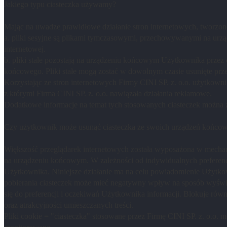
Jakiego typu ciasteczka używamy?
Mając na uwadze prawidłowe działanie stron internetowych, tworzone 
a. pliki sesyjne są plikami tymczasowymi, przechowywanymi na urz
internetowej.
b. pliki stałe pozostają na urządzeniu końcowym Użytkownika prz
końcowego. Pliki stałe mogą zostać w dowolnym czasie usunięte prze
Korzystając ze stron internetowych Firmy CINI SP. z. o.o. użytkowni
z którymi Firma CINI SP. z. o.o. nawiązała działania reklamowe.
Dodatkowe informacje na temat tych stosowanych ciasteczek można
Czy użytkownik może usunąć ciasteczka ze swoich urządzeń końco
Większość przeglądarek internetowych została wyposażona w mechani
na urządzeniu końcowym. W zależności od indywidualnych preferenc
Użytkownika. Niniejsze działanie ma na celu powiadomienie Użytkow
pobierania ciasteczek może mieć negatywny wpływ na sposób wyświet
się do preferencji i oczekiwań Użytkownika informacji. Blokuje ró
oraz atrakcyjności umieszczanych treści.
Pliki cookie = "ciasteczka" stosowane przez Firmę CINI SP. z. o.o