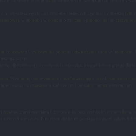
kich stron/serwisów/portali internetowych, stworzonych i utrzymywany
 o.o. wyrażasz zgodę na używanie ciasteczek zgodnie z niniejszą polity
ernetowej, w sposób i w oparciu o zalecenia producenta lub zrezygno
eniu końcowym Użytkownika podczas odwiedzania stron w Internecie. P
tlania strony.
trony internetowej), żywotności ciasteczka, identyfikatora przeglądark
lienta. Wykonują one wyłącznie niezobowiązującą oraz bezimienną iden
zechowywania na urządzeniu końcowym i unikalny numer referencyjny.
 zgodnie z preferencjami Użytkownika oraz szybkości wyświetlania st
 z naszych serwisów. Powyższe działanie pomaga ulepszać zakres infor