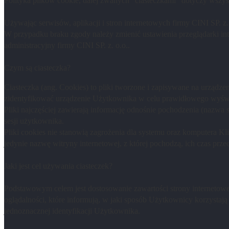
Polityka plików cookie, dalej zwanych "ciasteczkami" dotyczy wszyst
Używając serwisów, aplikacji i stron internetowych firmy CINI SP. z.
W przypadku braku zgody należy zmienić ustawienia przeglądarki int
administracyjny firmy CINI SP. z. o.o..
Czym są ciasteczka?
Ciasteczka (ang. Cookies) to pliki tworzone i zapisywane na urządz
zidentyfikować urządzenie Użytkownika w celu prawidłowego wyświe
Pliki najczęściej zawierają informację odnośnie pochodzenia (nazwa s
sesji użytkownika.
Pliki cookies nie stanowią zagrożenia dla systemu oraz komputera K
jedynie nazwę witryny internetowej, z której pochodzą, ich czas pr
Jaki jest cel używania ciasteczek?
Podstawowym celem jest dostosowanie zawartości strony internetowej
oglądalności, które informują, w jaki sposób Użytkownicy korzystają
jednoznacznej identyfikacji Użytkownika.