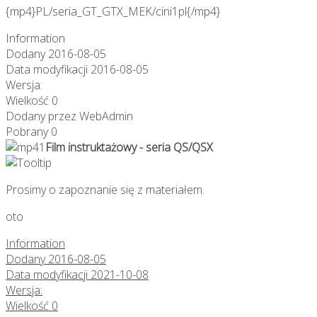
{mp4}PL/seria_GT_GTX_MEK/cini1pl{/mp4}
Information
Dodany
2016-08-05
Data modyfikacji
2016-08-05
Wersja:
Wielkość
0
Dodany przez
WebAdmin
Pobrany
0
Film instruktażowy - seria QS/QSX
Prosimy o zapoznanie się z materiałem.
oto
Information
Dodany
2016-08-05
Data modyfikacji
2021-10-08
Wersja:
Wielkość
0