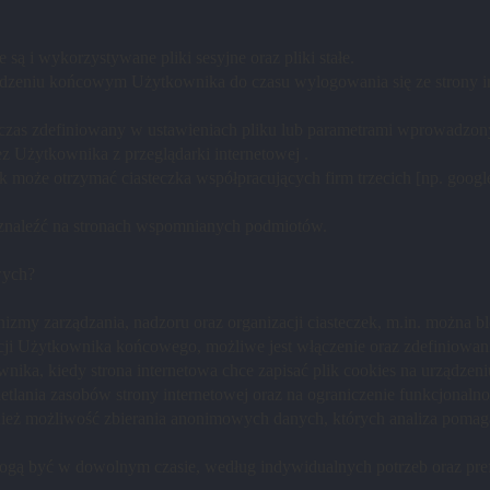
są i wykorzystywane pliki sesyjne oraz pliki stałe.
ądzeniu końcowym Użytkownika do czasu wylogowania się ze strony in
ez czas zdefiniowany w ustawieniach pliku lub parametrami wprowad
z Użytkownika z przeglądarki internetowej .
k może otrzymać ciasteczka współpracujących firm trzecich [np. googl
 znaleźć na stronach wspomnianych podmiotów.
wych?
zmy zarządzania, nadzoru oraz organizacji ciasteczek, m.in. można b
ji Użytkownika końcowego, możliwe jest włączenie oraz zdefiniowani
nika, kiedy strona internetowa chce zapisać plik cookies na urządze
lania zasobów strony internetowej oraz na ograniczenie funkcjonaln
wnież możliwość zbierania anonimowych danych, których analiza pomag
. mogą być w dowolnym czasie, według indywidualnych potrzeb oraz p