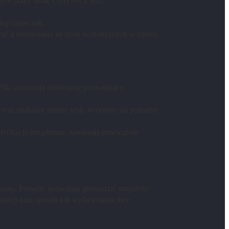
ch przez firmę CINI SP. z. o.o..
ką ciasteczek.
wać z korzystania ze stron wchodzących w zakres
liki zawierają informację pozwalającą
i oraz unikalny numer sesji, tworzony na potrzeby
tyfikację urządzenia, zawierają przeważnie
rony. Ponadto pozwalają gromadzić statystyki
macji oraz sposób ich wyświetlania, bez