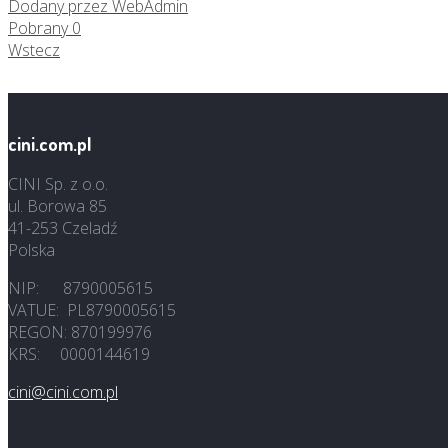
Dodany przez
WebAdmin
Pobrany
0
Wstecz
cini.com.pl
CINI Sp. z o.o.
ul. Borowa 85
41-253 Czeladź
Polska
NIP: 8790005615
VATUE: PL8790005615
REGON: 870199976
KRS: 0000144619
cini@cini.com.pl